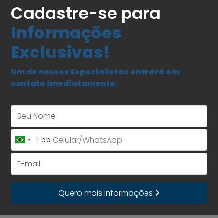
Cadastre-se para
Informações
Exclusivas!
Um de nossos Especialistas entrará em
contato imediatamente.
Seu Nome
+55
Brazil
+55
E-mail
Quero mais informações