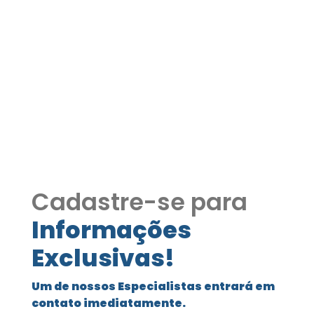
Condominio Dom
Henrique II
Condomínio Dom Henrique II 90%
térrea, 4 suites, hóspedes, gourmet,
piscina aquecida
Cadastre-se para
Informações
Exclusivas!
Um de nossos Especialistas entrará em
contato imediatamente.