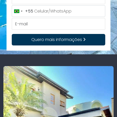
+55
Brazil
+55
E-mail
Quero mais informações