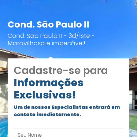
Cond. São Paulo II
Cond. São Paulo II - 3d/1ste -
Maravilhosa e impecável!
Cadastre-se para
Informações
Exclusivas!
Um de nossos Especialistas entrará em
contato imediatamente.
Seu Nome