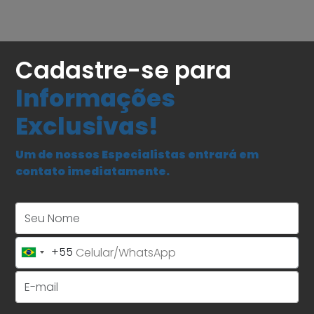
Cadastre-se para
Informações
Exclusivas!
Um de nossos Especialistas entrará em
contato imediatamente.
Seu Nome
+55
Brazil
+55
E-mail