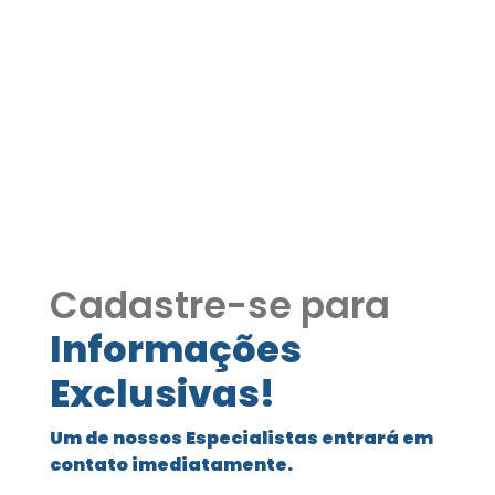
Apartamento Vila
Romana 3 dormitorios, 1
garagem, ótima
localizaçãoCODIG41
Cadastre-se para
Informações
Exclusivas!
Um de nossos Especialistas entrará em
contato imediatamente.