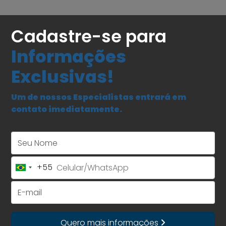
Cadastre-se para
Informações
Exclusivas!
Um de nossos Especialistas entrará em
contato imediatamente.
Seu Nome
+55
Brazil
+55
E-mail
Quero mais informações