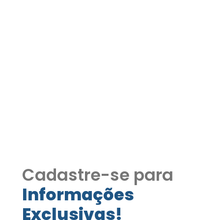
Terreno para investidor
2.400 M2 - Ideal Villagio
ou prédio - Vizinha CT São
Paulo CODIG50 Ref. 1193
Terreno para investidor 2.400 M2 - Ideal
Villagio ou prédio - Vizinha CT São
Paulo
Cadastre-se para
Informações
Exclusivas!