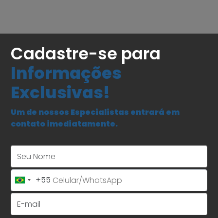
Cadastre-se para
Informações
Exclusivas!
Um de nossos Especialistas entrará em
contato imediatamente.
Seu Nome
+55
Brazil
+55
E-mail