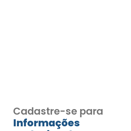
Condomínio Palos Verdes
- 4 dormitórios 2 suítes,
piscina, gourmet, home-
office, linda p/ lago!
Condomínio Palos Verdes - 4
dormitórios 2 suítes, piscina, gourmet,
home-office, linda p/ lago! Ref. 1122
CODIG105
Cadastre-se para
Informações