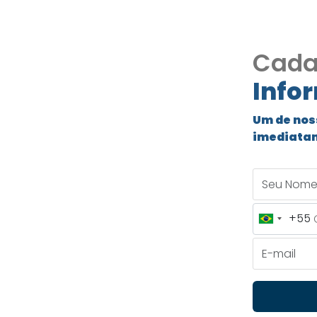
Cada
Info
lo 4
es. TÉRREA,
Um de nos
imediata
uita
Seu Nome
110
+55
Brazil
+55
E-mail
tes. TÉRREA, Piscina,