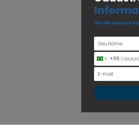
Informa
Um de nossos Es
+55
Brazil
+55