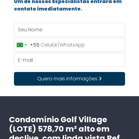
Um de nossos Especialistas entrará em
contato imediatamente.
Seu Nome
+55
Brazil
+55
E-mail
Quero mais informações
Condomínio Golf Village
(LOTE) 578,70 m² alto em
declive, com linda vista Ref.