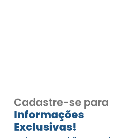
Condomínio Forest Hills -
4 suítes, paisagismo,
impecável Ref. 1009
CODIG144
Condomínio Forest Hills - 4 suítes,
paisagismo, impecável
Cadastre-se para
Informações
Exclusivas!