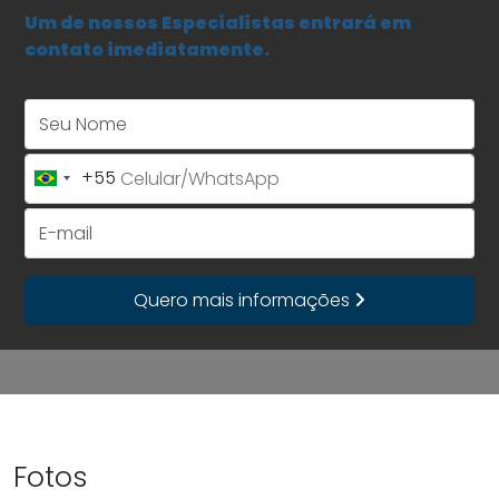
Um de nossos Especialistas entrará em
contato imediatamente.
Seu Nome
+55
Brazil
+55
E-mail
Quero mais informações
Fotos