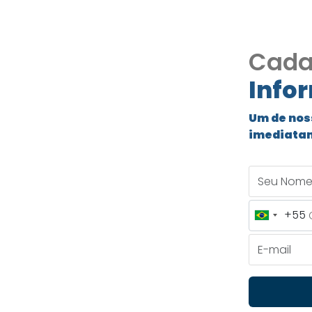
Cada
Info
Hills -
nea.
Um de nos
imediata
+ casa
Seu Nome
5
+55
Brazil
+55
E-mail
emporânea. Gourmet,