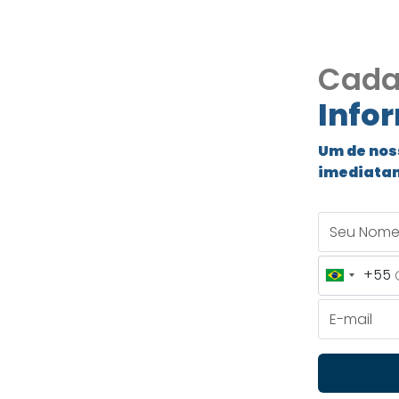
Cada
Info
Um de nos
imediata
 Cod130
Seu Nome
met e vista!
+55
Brazil
+55
E-mail