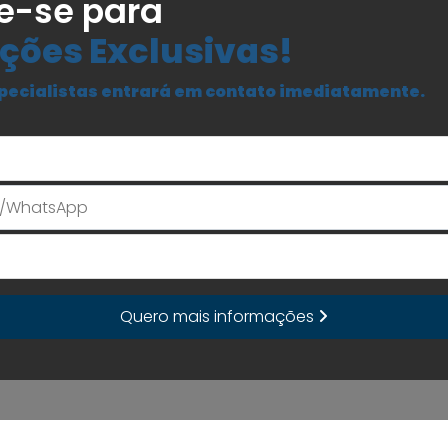
e-se para
ções Exclusivas!
pecialistas entrará em contato imediatamente.
Seu Nome
E-mail
Quero mais informações