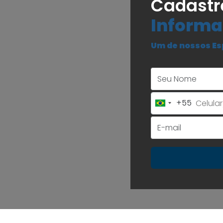
Cadastr
Informa
Um de nossos Es
+55
Brazil
+55