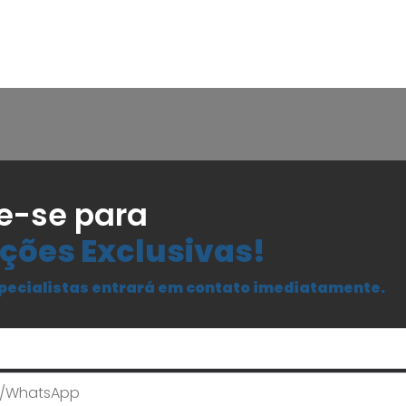
e-se para
ções Exclusivas!
pecialistas entrará em contato imediatamente.
Seu Nome