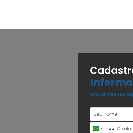
Cadastr
Informa
Um de nossos Es
+55
Brazil