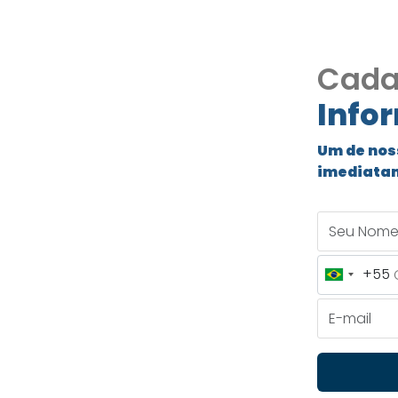
Cada
Info
Um de nos
imediata
C COD159
Seu Nome
na, gourmet!
+55
Brazil
+55
E-mail