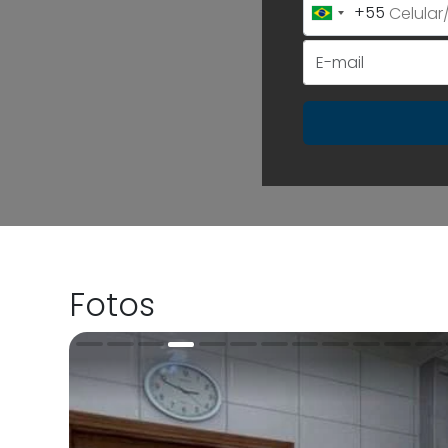
+55
Brazil
+55
Fotos