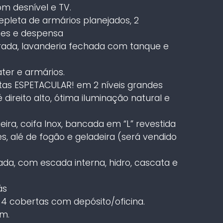
com desnível e TV.
pleta de armários planejados, 2
tes e despensa
rada, lavanderia fechada com tanque e
ter e armários.
stas ESPETACULAR! em 2 níveis grandes
direito alto, ótima iluminação natural e
ra, coifa Inox, bancada em “L” revestida
s, alé de fogão e geladeira (será vendido
nada, com escada interna, hidro, cascata e
ás
4 cobertas com depósito/oficina.
m.