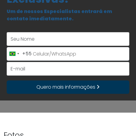
Um de nossos Especialistas entrará em
contato imediatamente.
Seu Nome
+55
Brazil
+55
E-mail
Quero mais informações
Fotos