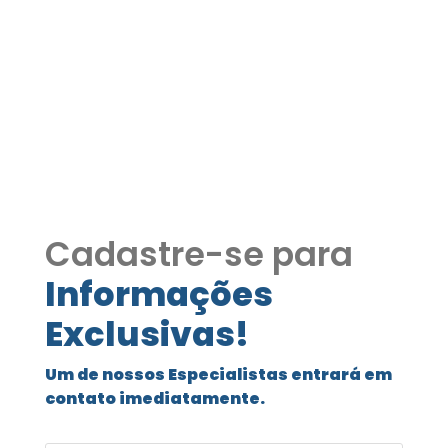
Chác S.João COD179
Chác. São João 3 dorms / 1suíte) -
Rústica e linda, 2 lareiras, piscina,
gourmet!
Cadastre-se para
Informações
Exclusivas!
Um de nossos Especialistas entrará em
contato imediatamente.