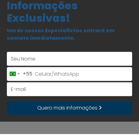
Informações
Exclusivas!
Um de nossos Especialistas entrará em
contato imediatamente.
Seu Nome
+55
Brazil
+55
E-mail
Quero mais informações