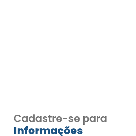
Condomínio Parque
Primavera - 6 suítes,
lareira, salão festas,
piscina, bosque REF:298
COD211
Condomínio Parque Primavera - 6
suítes, lareira, salão festas, piscina,
bosque
Cadastre-se para
Informações