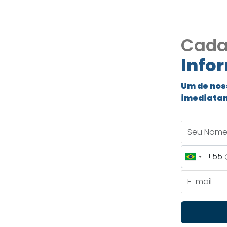
Cada
Info
Um de nos
imediata
ue
Seu Nome
7
+55
Brazil
e Primavera
+55
E-mail