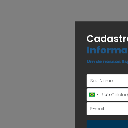
Cadastr
Informa
Um de nossos Es
+55
Brazil
+55