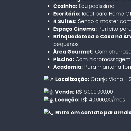
Cozinha:
Equipadíssima
Escritório:
Ideal para Home Of
4 Suítes:
Sendo a master com
Espaço Cinema:
Perfeito par
Brinquedoteca e Casa na Ár
pequenos
Área Gourmet:
Com churrasq
Piscina:
Com hidromassagem
Academia:
Para manter a for
Localização:
Granja Viana - 
Venda:
R$ 6.000.000,00
Locação:
R$ 40.000,00/mês
Entre em contato para mais