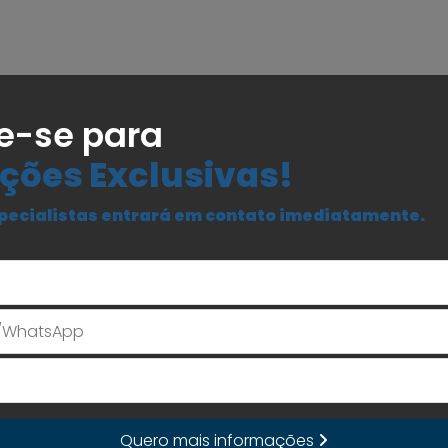
e-se para
ções Exclusivas!
pecialistas entrará em contato imediatamente.
Seu Nome
E-mail
Quero mais informações