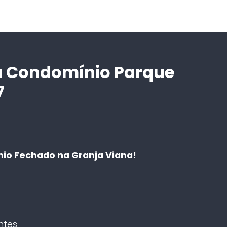
a Condomínio Parque
7
io Fechado na Granja Viana!
ntes