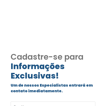
Condomínio Inpla
excelente imóvel COD238
Condomínio Inpla excelente imóvel
Cadastre-se para
Informações
Exclusivas!
Um de nossos Especialistas entrará em
contato imediatamente.
Seu Nome