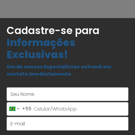
Cadastre-se para
Informações
Exclusivas!
Um de nossos Especialistas entrará em
contato imediatamente.
Seu Nome
+55
Brazil
+55
E-mail