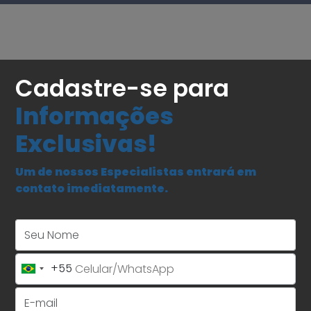
Cadastre-se para
Informações
Exclusivas!
Um de nossos Especialistas entrará em
contato imediatamente.
Seu Nome
+55
Brazil
+55
E-mail