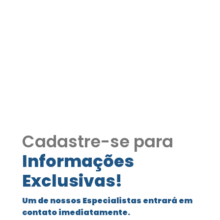
Casa no Condomínio
Haras Bella Vista COD225
4 dormitórios, sendo 1 suíte com hidro -
Sala de 50m² - Sala de jantar - Cozinha
planejada - Piscina
Cadastre-se para
Informações
Exclusivas!
Um de nossos Especialistas entrará em
contato imediatamente.