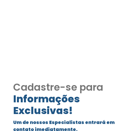
Condomínio Vila Real
Próximo ao Shopping
COD249
Condomínio Vila Real Próximo ao
Shopping 3 Suítes
Cadastre-se para
Informações
Exclusivas!
Um de nossos Especialistas entrará em
contato imediatamente.