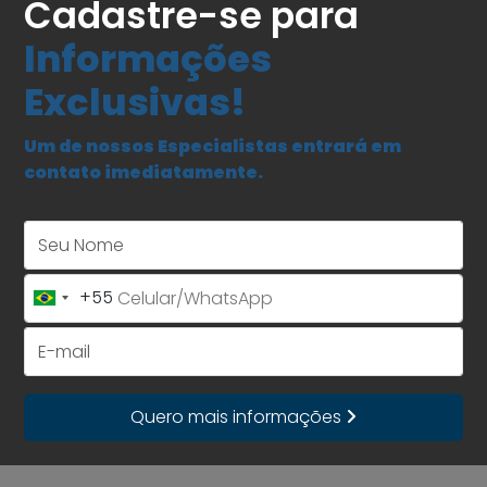
Cadastre-se para
Informações
Exclusivas!
Um de nossos Especialistas entrará em
contato imediatamente.
Seu Nome
+55
Brazil
+55
E-mail
Quero mais informações