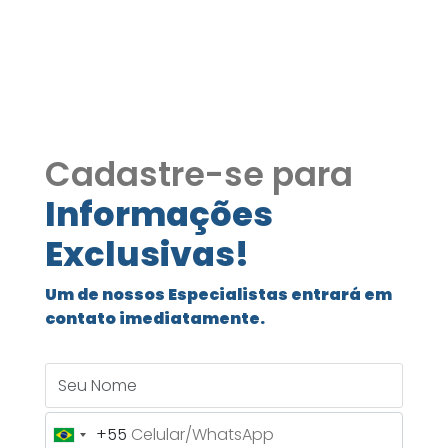
Green Land 276
Cadastre-se para
Informações
Exclusivas!
Um de nossos Especialistas entrará em
contato imediatamente.
Seu Nome
+55
Brazil