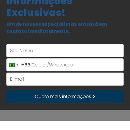
Informações
Exclusivas!
Um de nossos Especialistas entrará em
contato imediatamente.
Seu Nome
+55
Brazil
+55
E-mail
Quero mais informações