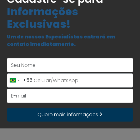
Informações
Exclusivas!
Um de nossos Especialistas entrará em
contato imediatamente.
Seu Nome
+55
Brazil
+55
E-mail
Quero mais informações