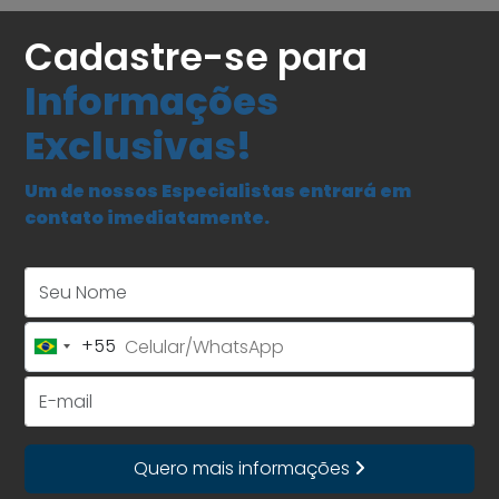
Cadastre-se para
Informações
Exclusivas!
Um de nossos Especialistas entrará em
contato imediatamente.
Seu Nome
+55
Brazil
+55
E-mail
Quero mais informações