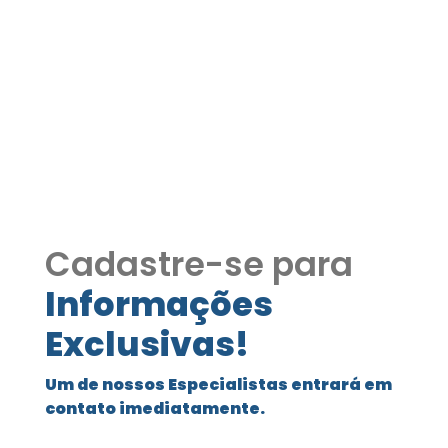
Condomínio Terra Nobre 3
dormitórios sendo 01 suíte
Condomínio Terra Nobre 3 dormitórios
sendo 01 suíte
Cadastre-se para
Informações
Exclusivas!
Um de nossos Especialistas entrará em
contato imediatamente.