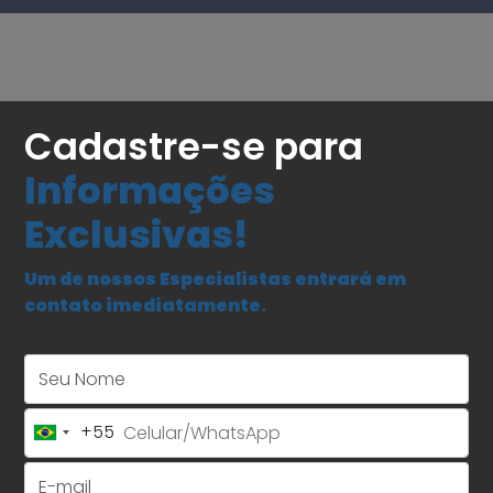
Cadastre-se para
Informações
Exclusivas!
Um de nossos Especialistas entrará em
contato imediatamente.
Seu Nome
+55
Brazil
+55
E-mail