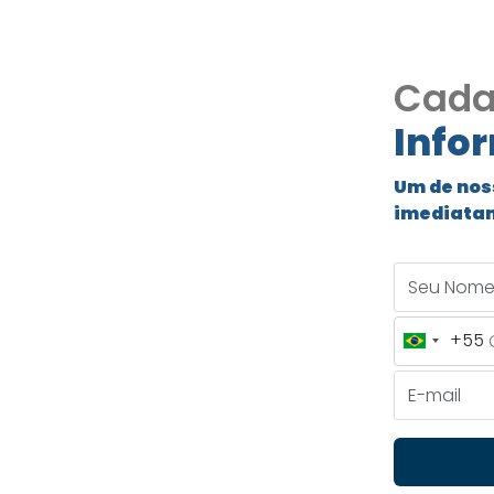
Cada
Info
Um de nos
imediata
ncial 9
Seu Nome
+55
Brazil
+55
E-mail