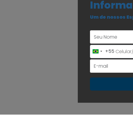
Informa
Um de nossos Es
+55
Brazil
+55