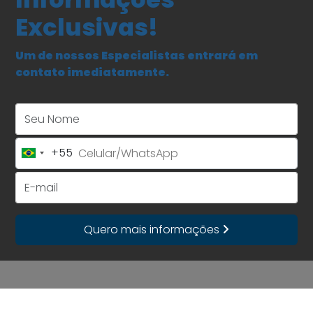
Exclusivas!
Um de nossos Especialistas entrará em
contato imediatamente.
Seu Nome
+55
Brazil
+55
E-mail
Quero mais informações