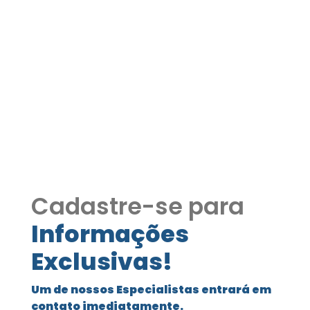
Apartamento
Normandina GRANJA
VIANA COD391
Apartamento Normandina GRANJA
VIANA
Cadastre-se para
Informações
Exclusivas!
Um de nossos Especialistas entrará em
contato imediatamente.