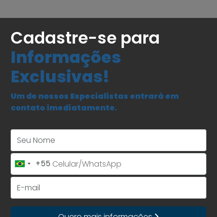
Cadastre-se para
Informações
Exclusivas!
Um de nossos Especialistas entrará em
contato imediatamente.
Seu Nome
+55
Brazil
+55
E-mail
Quero mais informações