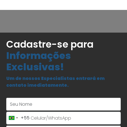
Cadastre-se para
Informações
Exclusivas!
Um de nossos Especialistas entrará em
contato imediatamente.
Seu Nome
+55
Brazil
+55