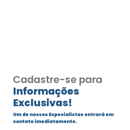
Condomínio Central Park
Residence 3 suites
COD395
Condomínio Central Park Residence
Cadastre-se para
Informações
Exclusivas!
Um de nossos Especialistas entrará em
contato imediatamente.