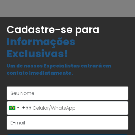
Cadastre-se para
Informações
Exclusivas!
Um de nossos Especialistas entrará em
contato imediatamente.
Seu Nome
+55
Brazil
+55
E-mail