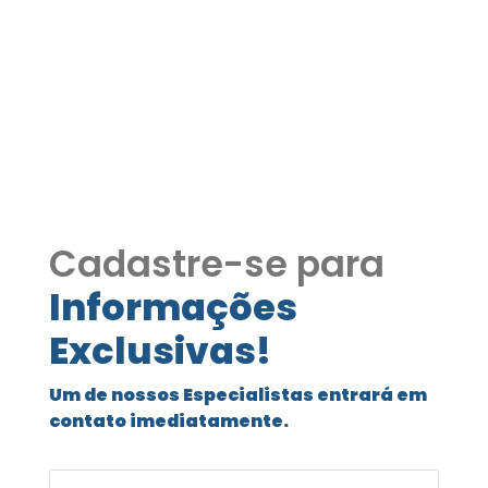
Apartamento Conquista
Cotia no Km 35 da Raposo
Tavares COD422
Cadastre-se para
Informações
Exclusivas!
Um de nossos Especialistas entrará em
contato imediatamente.
Seu Nome