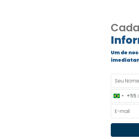
Cada
Info
Um de nos
imediata
to Inpla
Seu Nome
1270
+55
a Ref. 1270
Brazil
+55
E-mail