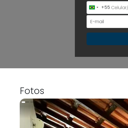
+55
Brazil
+55
Fotos