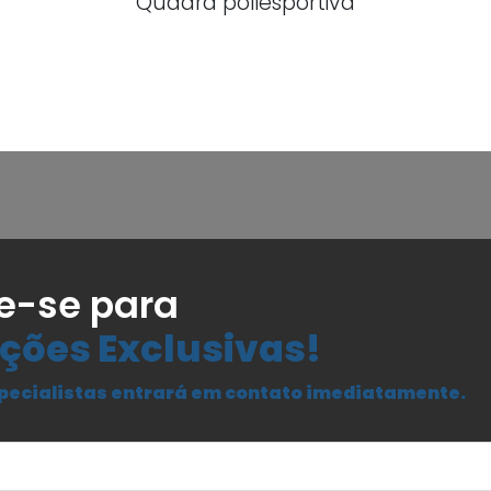
Quadra poliesportiva
e-se para
ções Exclusivas!
pecialistas entrará em contato imediatamente.
Seu Nome