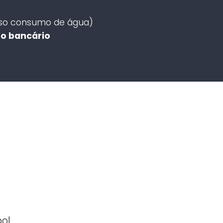
luso consumo de água)
to bancário
ol