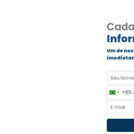
Cada
Info
aguari |
Um de nos
imediata
ba - SP
Seu Nome
+55
Brazil
e Parnaíba - SP
+55
E-mail