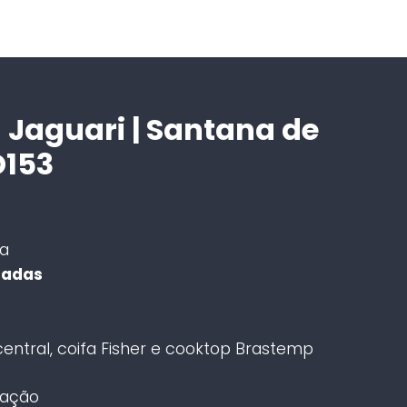
Jaguari | Santana de
D153
a
gradas
entral, coifa Fisher e cooktop Brastemp
nação