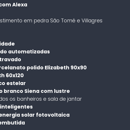
com Alexa
timento em pedra São Tomé e Villagres
lidade
ado automatizadas
rtravado
rcelanato polido Elizabeth 90x90
th 60x120
o estelar
o branco Siena com lustre
os os banheiros e sala de jantar
inteligentes
energia solar fotovoltaica
 embutida