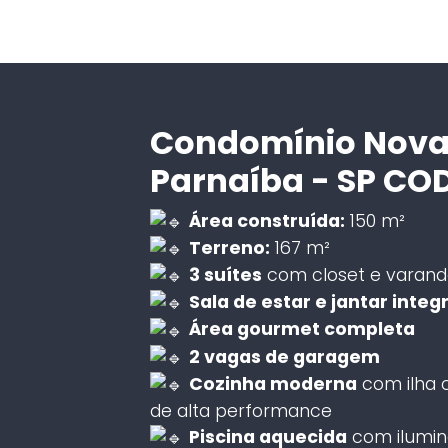
Condomínio Nova 
Parnaíba - SP CO
Área construída:
150 m²
Terreno:
167 m²
3 suítes
com closet e varand
Sala de estar e jantar inte
Área gourmet completa
2 vagas de garagem
Cozinha moderna
com ilha c
de alta performance
Piscina aquecida
com ilumi