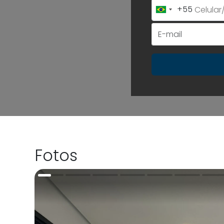
+55
Brazil
+55
Fotos