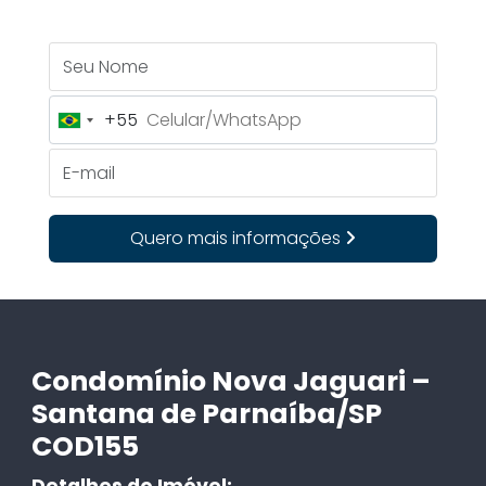
Seu Nome
+55
Brazil
+55
E-mail
Quero mais informações
Condomínio Nova Jaguari –
Santana de Parnaíba/SP
COD155
Detalhes do Imóvel: