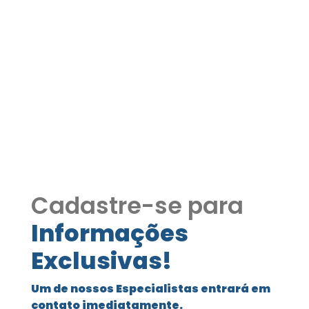
Condomínio Nova Jaguari
– Santana de Parnaíba/SP
COD155
Condomínio Nova Jaguari – Santana
de Parnaíba/SP COD155
Cadastre-se para
Informações
Exclusivas!
Um de nossos Especialistas entrará em
contato imediatamente.