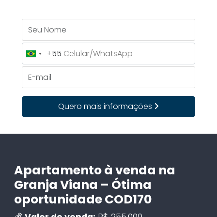
Seu Nome
+55
Brazil
+55
E-mail
Quero mais informações
Apartamento à venda na
Granja Viana – Ótima
oportunidade COD170
💰
Valor de venda:
R$ 255.000