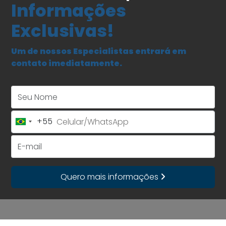
Informações
Exclusivas!
Um de nossos Especialistas entrará em
contato imediatamente.
Seu Nome
+55
Brazil
+55
E-mail
Quero mais informações