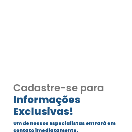
Apartamento à venda na
Granja Viana – Ótima
oportunidade COD170
Apartamento à venda na Granja Viana
– Ótima oportunidade COD170
Cadastre-se para
Informações
Exclusivas!
Um de nossos Especialistas entrará em
contato imediatamente.