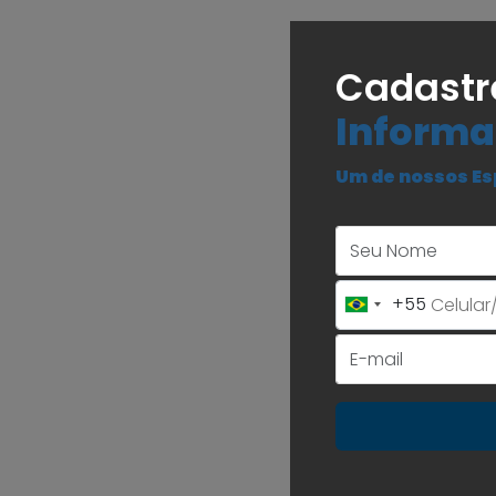
Cadastr
Informa
Um de nossos Es
+55
Brazil
+55