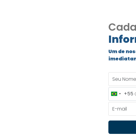
Cada
Info
ado
Um de nos
imediata
A– Parque
Seu Nome
COD203
+55
Brazil
– Parque Rizzo II,
+55
E-mail