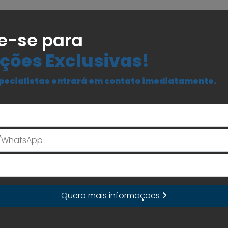
e-se para
ções Exclusivas!
pecialistas entrará em contato imediatamente.
Seu Nome
E-mail
Quero mais informações