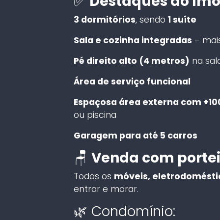
✅
Destaques do Imó
3 dormitórios
, sendo
1 suíte
Sala e cozinha integradas
– mai
Pé direito alto (4 metros)
na sala
Área de serviço funcional
Espaçosa área externa com +1
ou piscina
Garagem para até 5 carros
🪑
Venda com portei
Todos os
móveis, eletrodoméstic
entrar e morar.
🌿 Condomínio: