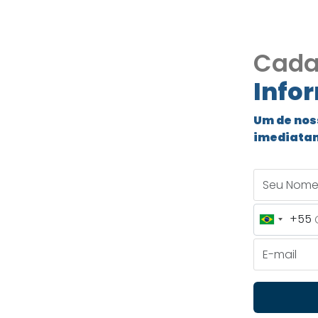
Cada
Info
eo
Um de nos
imediata
omínio
Seu Nome
11
+55
Brazil
omínio Sidney, Cotia
+55
E-mail