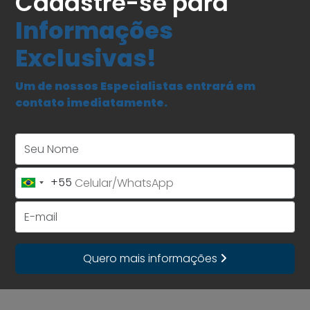
Cadastre-se para
Informações
Exclusivas!
Um de nossos Especialistas entrará em
contato imediatamente.
Seu Nome
+55
Brazil
+55
E-mail
Quero mais informações