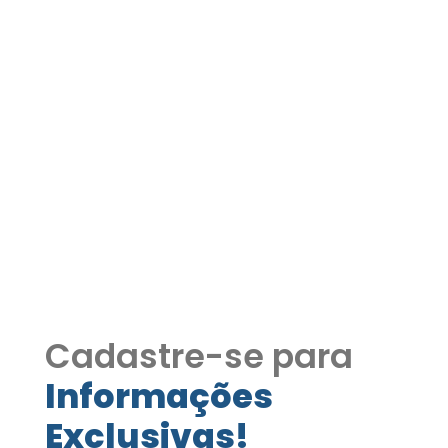
Casa em Condomínio
Recanto das Flores –
Estrada Fernando Nobre
COD130
Casa em Condomínio Recanto das
Flores – Estrada Fernando Nobre
COD130
Cadastre-se para
Informações
Exclusivas!