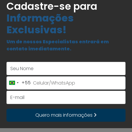
Cadastre-se para
Informações
Exclusivas!
Um de nossos Especialistas entrará em
contato imediatamente.
Seu Nome
+55
Brazil
+55
E-mail
Quero mais informações