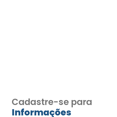
Apartamento
Condomínio Residencial
da Granja 02 vagas e 01
suite Estuda Permuta
COD233
Apartamento Condomínio Residencial
da Granja 02 vagas e 01 suite Estuda
Permuta COD233
Cadastre-se para
Informações