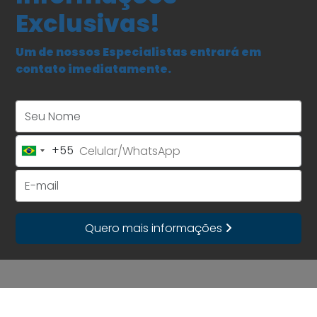
Exclusivas!
Um de nossos Especialistas entrará em
contato imediatamente.
Seu Nome
+55
Brazil
+55
E-mail
Quero mais informações