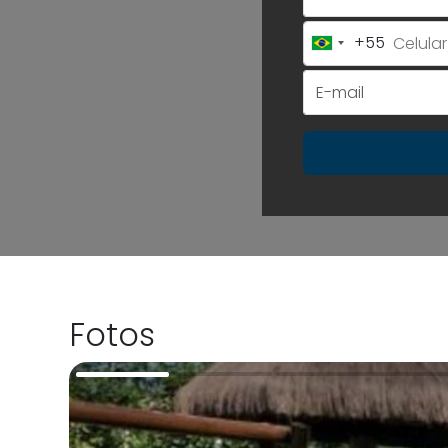
+55
Brazil
+55
Fotos