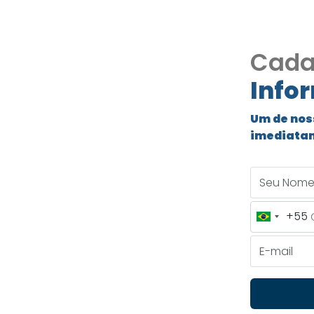
Cada
Info
o
Um de nos
itta –
imediata
ulista
Seu Nome
+55
Brazil
+55
E-mail
 Vitta – Vargem