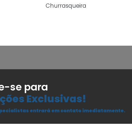
Churrasqueira
e-se para
ções Exclusivas!
pecialistas entrará em contato imediatamente.
Seu Nome