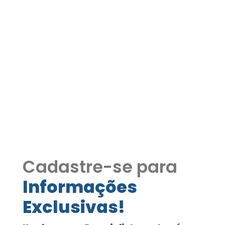
Casa à Venda –
Condomínio Central Park
– Vargem Grande Paulista
COD240
Casa à Venda – Condomínio Central
Park – Vargem Grande Paulista COD240
Cadastre-se para
Informações
Exclusivas!