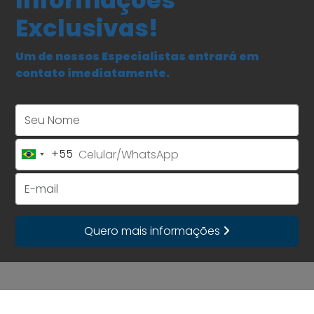
Informações
Exclusivas!
Um de nossos Especialistas entrará em
contato imediatamente.
Seu Nome
+55
Brazil
+55
E-mail
Quero mais informações