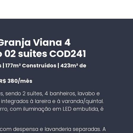
Granja Viana 4
 02 suites COD241
as | 177m² Construídos | 423m² de
 R$ 380/mês
 sendo 2 suítes, 4 banheiros, lavabo e
ntegrados à lareira e à varanda/quintal.
ro, com iluminação em LED embutida, é
, com despensa e lavanderia separadas. A