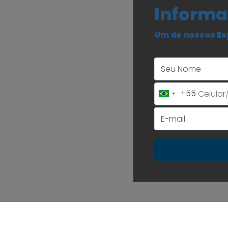
Informa
Um de nossos Es
+55
Brazil
+55