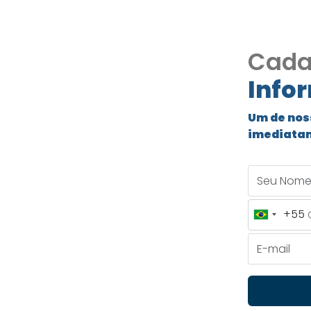
Cada
Info
Granja
Um de nos
imediata
os Sendo
Seu Nome
+55
Brazil
itorios Sendo 02
+55
E-mail