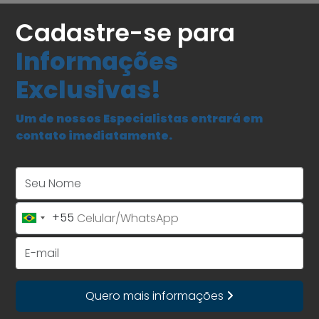
Cadastre-se para
Informações
Exclusivas!
Um de nossos Especialistas entrará em
contato imediatamente.
Seu Nome
+55
Brazil
+55
E-mail
Quero mais informações