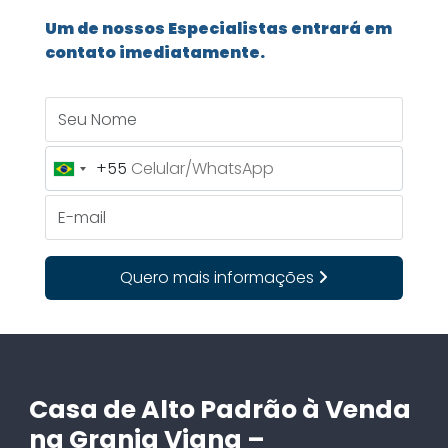
Um de nossos Especialistas entrará em
contato imediatamente.
Seu Nome
+55
Brazil
+55
E-mail
Quero mais informações
Casa de Alto Padrão à Venda
na Granja Viana –