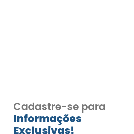
Casa de Alto Padrão à
Venda na Granja Viana –
Condomínio Reserva Vale
Verde COD249
Casa de Alto Padrão à Venda na
Granja Viana – Condomínio Reserva
Vale Verde COD249
Cadastre-se para
Informações
Exclusivas!