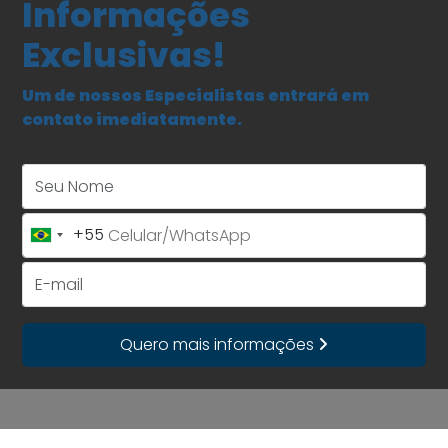
Informações
Exclusivas!
Um de nossos Especialistas entrará em
contato imediatamente.
Seu Nome
+55
Brazil
+55
E-mail
Quero mais informações