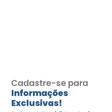
Casa à Venda no
Condomínio Vintage Arte
de Morar – R$ 3.583.000,00
| Ref.1294
Casa à Venda no Condomínio Vintage
Arte de Morar – R$ 3.583.000,00 | Ref.1294
Cadastre-se para
Informações
Exclusivas!