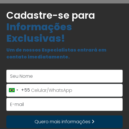
Cadastre-se para
Informações
Exclusivas!
Um de nossos Especialistas entrará em
contato imediatamente.
Seu Nome
+55
Brazil
+55
E-mail
Quero mais informações