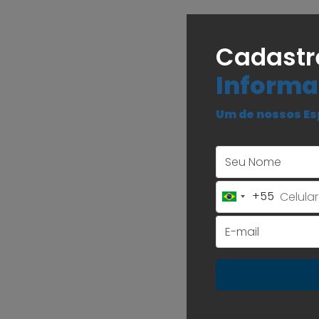
Cadastr
Informa
Um de nossos Es
+55
Brazil
+55