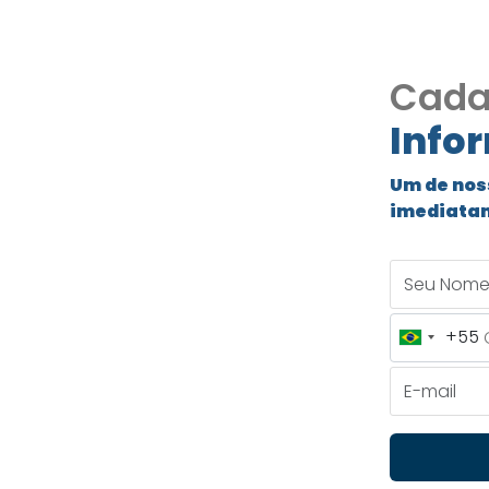
Cada
Info
S
Um de nos
 mais
imediata
boão da
Seu Nome
+55
Brazil
+55
E-mail
ais requisitado de