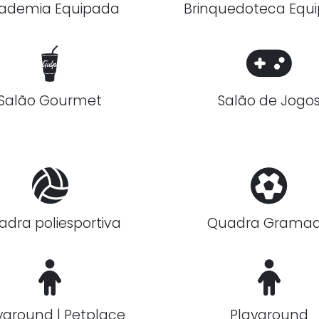
ademia Equipada
Brinquedoteca Equ
Salão Gourmet
Salão de Jogo
adra poliesportiva
Quadra Grama
yground | Petplace
Playground