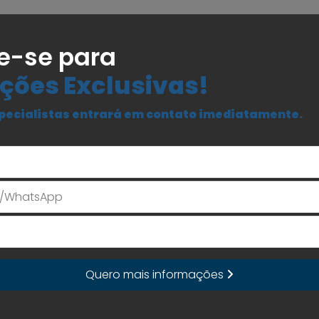
e-se para
ções Exclusivas!
pecialistas entrará em contato imediatamente.
Seu Nome
E-mail
Quero mais informações