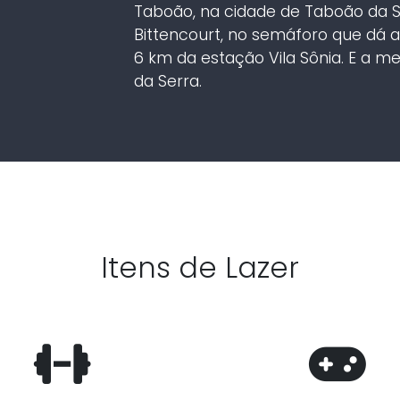
Taboão, na cidade de Taboão da Se
Bittencourt, no semáforo que dá a
6 km da estação Vila Sônia. E a m
da Serra.
Itens de Lazer