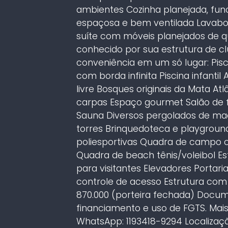
ambientes Cozinha planejada, fun
espaçosa e bem ventilada Lavabo 
suíte com móveis planejados de 
conhecido por sua estrutura de c
conveniência em um só lugar: Pis
com borda infinita Piscina infant
livre Bosques originais da Mata Atlâ
carpas Espaço gourmet Salão de fe
Sauna Diversos pergolados de ma
torres Brinquedoteca e playground
poliesportivas Quadra de campo c
Quadra de beach tênis/voleibol E
para visitantes Elevadores Portari
controle de acesso Estrutura com 
870.000 (porteira fechada) Docu
financiamento e uso de FGTS. Mai
WhatsApp: 1193418-9294 Localizaçã