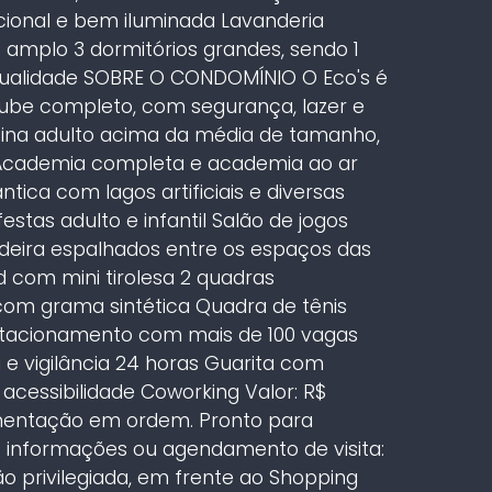
cional e bem iluminada Lavanderia
amplo 3 dormitórios grandes, sendo 1
qualidade SOBRE O CONDOMÍNIO O Eco's é
lube completo, com segurança, lazer e
cina adulto acima da média de tamanho,
il Academia completa e academia ao ar
ntica com lagos artificiais e diversas
stas adulto e infantil Salão de jogos
deira espalhados entre os espaços das
 com mini tirolesa 2 quadras
om grama sintética Quadra de tênis
stacionamento com mais de 100 vagas
a e vigilância 24 horas Guarita com
acessibilidade Coworking Valor: R$
mentação em ordem. Pronto para
s informações ou agendamento de visita:
o privilegiada, em frente ao Shopping