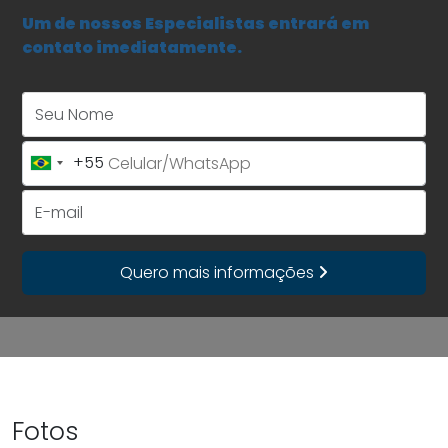
Um de nossos Especialistas entrará em
contato imediatamente.
Seu Nome
+55
Brazil
+55
E-mail
Quero mais informações
Fotos