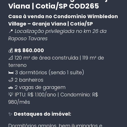
Viana | Cotia/SP COD265
Casa à venda no Condomínio Wimbledon
Village – Granja Viana | Cotia/SP
📍
Localização privilegiada no km 26 da
Raposo Tavares
💰
R$ 860.000
📐 120 m² de área construída | 119 m² de
terreno
🛏️ 3 dormitórios (sendo 1 suíte)
🛁 2 banheiros
🚗 2 vagas de garagem
💡 IPTU: R$ 1.100/ano | Condomínio: R$
980/mês
✨
Destaques do imóvel:
Dormitórios amplos, bem iluminados e