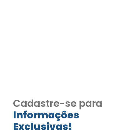
Casa à venda no
Condomínio Wimbledon
Village – Granja Viana |
Cotia/SP COD265
Casa à venda no Condomínio
Wimbledon Village – Granja Viana |
Cotia/SP COD265
Cadastre-se para
Informações
Exclusivas!