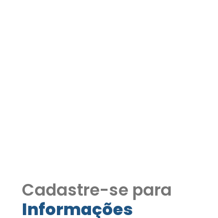
Casa à Venda no
Condomínio Chácara dos
Lagos | Vista Privilegiada
em Meio à Natureza
Granja Viana Ref.1302
Casa à Venda no Condomínio Chácara
dos Lagos | Vista Privilegiada em Meio à
Natureza Granja Viana Ref.1302
Cadastre-se para
Informações