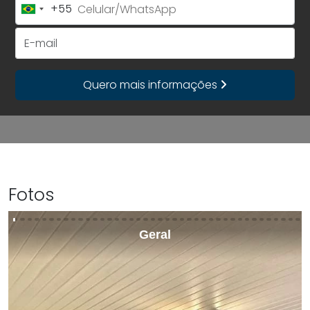
+55
Brazil
+55
E-mail
Quero mais informações
Fotos
Geral