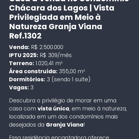
Chácara dos Lagos | Vista
Privilegiada em Meio à
Natureza Granja Viana
Ref.1302
Venda:
R$ 2.500.000
IPTU 2025:
R$ 309/mês
Terreno:
1.020,41 m²
Área construída:
355,00 m²
Dormitórios:
3 (sendo 1 suíte)
Vagas:
3
Descubra o privilégio de morar em uma
casa com
vista única
, em meio à natureza,
localizada em um dos condomínios mais
desejados da
Granja Viana
!
Essa residência encantadora oferece