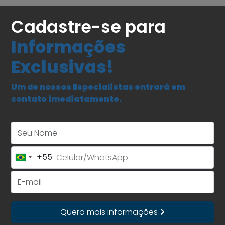
Cadastre-se para
Informações
Exclusivas!
Um de nossos Especialistas entrará em
contato imediatamente.
Seu Nome
+55
Brazil
+55
E-mail
Quero mais informações