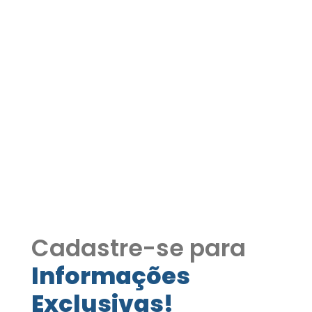
Apartamento moderno
com acabamento
premium e automação
completa – 47m² | COD272
Apartamento moderno com
acabamento premium e automação
completa – 47m² | COD272
Cadastre-se para
Informações
Exclusivas!