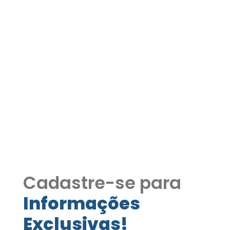
Apartamento à Venda no
Condomínio Vertentes –
Taboão da Serra/SP
COD273
Apartamento à Venda no Condomínio
Vertentes – Taboão da Serra/SP
COD273
Cadastre-se para
Informações
Exclusivas!