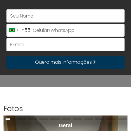
Seu Nome
+55
Brazil
+55
E-mail
Quero mais informações
Fotos
Geral