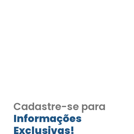
Casa Térrea à Venda no
Condomínio Paysage
Bella Vitta – Vargem
Grande Paulista COD297
Casa Térrea à Venda no Condomínio
Paysage Bella Vitta – Vargem Grande
Paulista COD297
Cadastre-se para
Informações
Exclusivas!