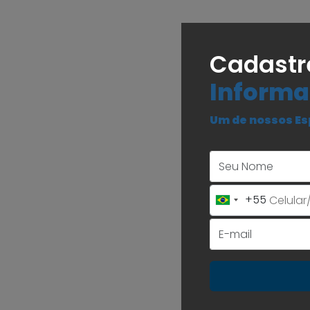
Cadastr
Informa
Um de nossos Es
+55
Brazil
+55