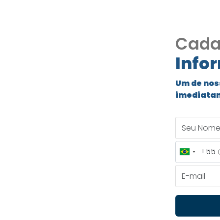
Cada
Info
 Piscina à
Um de nos
io Lago
imediata
. Tavares)
Seu Nome
+55
Brazil
+55
E-mail
– Condomínio Lago