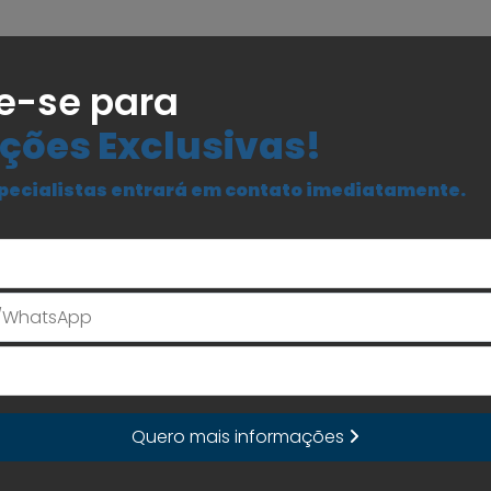
e-se para
ções Exclusivas!
pecialistas entrará em contato imediatamente.
Seu Nome
E-mail
Quero mais informações