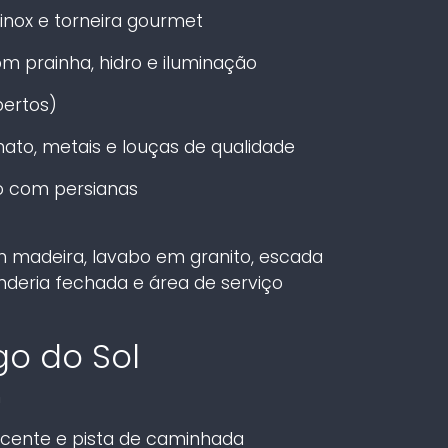
inox e torneira gourmet
m prainha, hidro e iluminação
bertos)
to, metais e louças de qualidade
to com persianas
m madeira, lavabo em granito, escada
deria fechada e área de serviço
o do Sol
h
scente e pista de caminhada