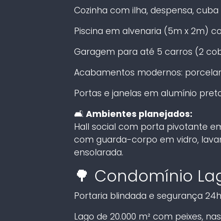
Cozinha com ilha, despensa, cuba 
Piscina em alvenaria (5m x 2m) co
Garagem para até 5 carros (2 co
Acabamentos modernos: porcelana
Portas e janelas em alumínio pre
🛋️
Ambientes planejados:
Hall social com porta pivotante e
com guarda-corpo em vidro, lavan
ensolarada.
🌳 Condomínio Lag
Portaria blindada e segurança 24
Lago de 20.000 m² com peixes, na