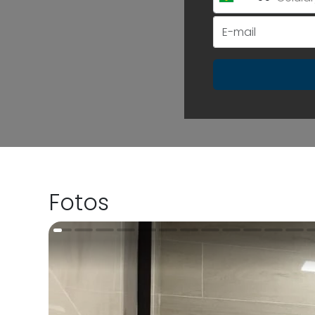
Brazil
+55
Fotos