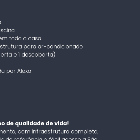
s
scina
em toda a casa
strutura para ar-condicionado
erta e 1 descoberta)
da por Alexa
o de qualidade de vida!
ento, com infraestrutura completa,
is de referência e fácil acesso a São