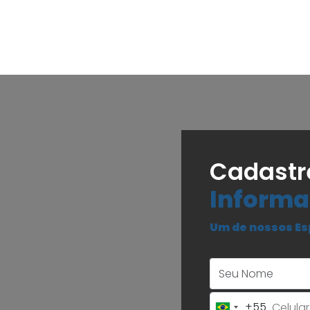
Cadastr
Informa
Um de nossos Es
+55