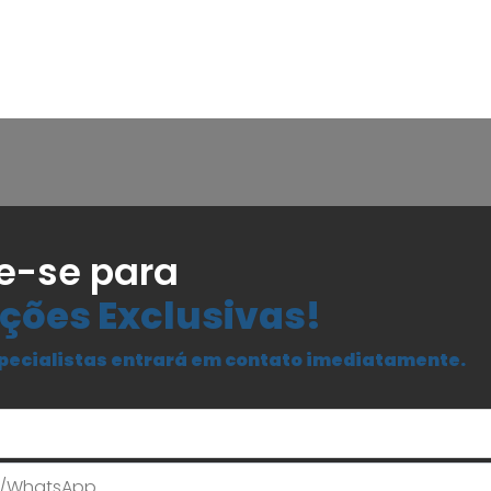
e-se para
ções Exclusivas!
pecialistas entrará em contato imediatamente.
Seu Nome