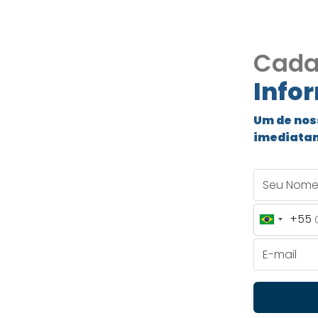
Cada
Info
sidencial
Um de nos
imediata
,
Seu Nome
314
+55
Brazil
panema 1,
+55
E-mail