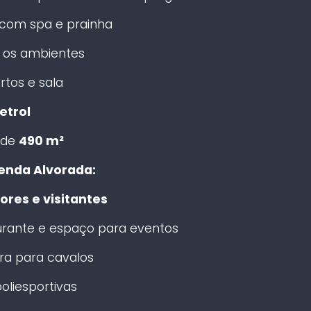
 com spa e prainha
 os ambientes
rtos e sala
etrol
 de
490 m²
enda Alvorada:
ores e visitantes
urante e espaço para eventos
ra para cavalos
oliesportivas