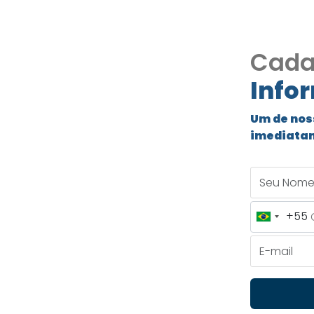
Cada
Info
encial
Um de nos
imediata
– Porto
Seu Nome
+55
Brazil
ada – Porto Feliz/SP
+55
E-mail