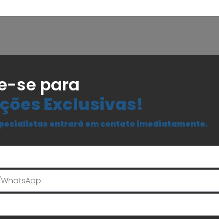
e-se para
ções Exclusivas!
pecialistas entrará em contato imediatamente.
Seu Nome
E-mail