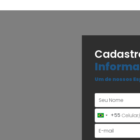
Cadastr
Informa
Um de nossos Es
+55
Brazil
+55